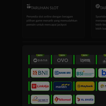
TARUHAN SLOT
TA
Penyedia slot online dengan beragam
Sportsb
pilihan game menarik yang memudahkan
menawar
pemain untuk mencapai jackpot
lebih ti
lebih b