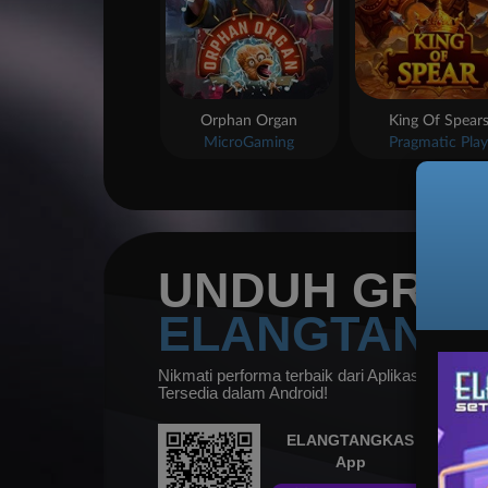
Orphan Organ
King Of Spear
MicroGaming
Pragmatic Pla
UNDUH GRAT
ELANGTANGK
Nikmati performa terbaik dari Aplikasi kami
Tersedia dalam Android!
ELANGTANGKAS
App