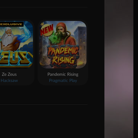
Ze Zeus
Pandemic Rising
Hacksaw
Pragmatic Play