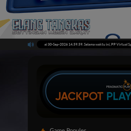
6 dari 14.59.59 sampai 30-Sep-2026 14.59.59. Selama waktu ini, PP Virtual Sports 
JACKPOT
PLA
Game Populer