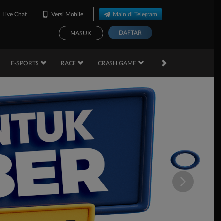
Live Chat
Versi Mobile
Main di Telegram
DAFTAR
MASUK
PROMOSI
E-SPORTS
RACE
CRASH GAME