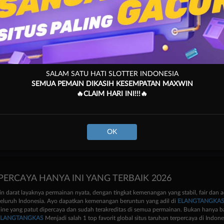
SALAM SATU HATI SLOTTER INDONESIA
SEMUA PEMAIN DIKASIH KESEMPATAN MAXWIN
🔥CLAIM HARI INI!!!🔥
OK
PERCAYA HANYA INI YANG TERBAIK 2026
n darat layaknya permainan nyata, dengan tingkat kemenangan yang stabil, fair dan a
 seluruh Indonesia. Ayo dapatkan kemenangan beruntun yang adil di
ELANGTANGKA
line yang patut dipercaya dan sudah terakreditas di semua permainan. Bukan hanya b
ELANGTANGKAS
Menjadi salah 1 top favorit global situs taruhan terpercaya di Indon