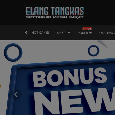
HOT GAMES
SLOTS
POKER
OLAHRAG