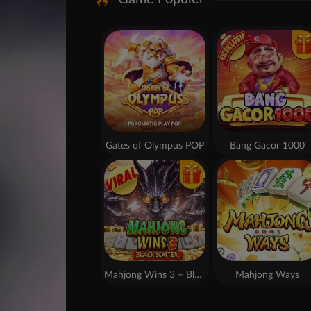
Gates of Olympus POP
Bang Gacor 1000
Mahjong Wins 3 – Black Scatter
Mahjong Ways