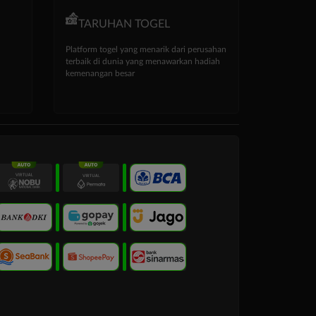
TARUHAN TOGEL
Platform togel yang menarik dari perusahan
terbaik di dunia yang menawarkan hadiah
kemenangan besar