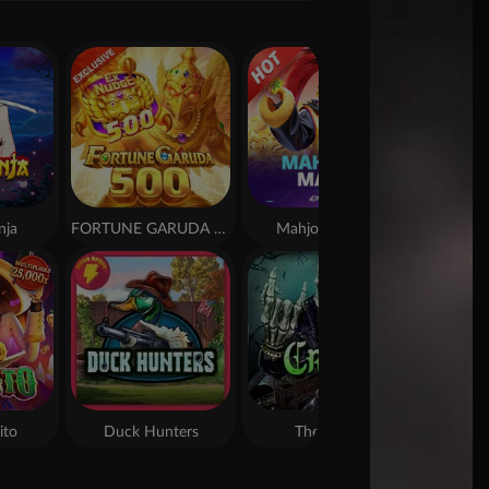
nja
FORTUNE GARUDA 500
Mahjong Magic
Queen
ito
Duck Hunters
The Crypt